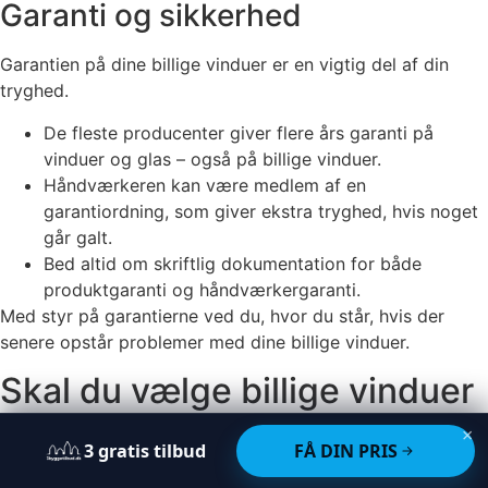
Garanti og sikkerhed
Garantien på dine billige vinduer er en vigtig del af din
tryghed.
De fleste producenter giver flere års garanti på
vinduer og glas – også på billige vinduer.
Håndværkeren kan være medlem af en
garantiordning, som giver ekstra tryghed, hvis noget
går galt.
Bed altid om skriftlig dokumentation for både
produktgaranti og håndværkergaranti.
Med styr på garantierne ved du, hvor du står, hvis der
senere opstår problemer med dine billige vinduer.
Skal du vælge billige vinduer
nu – eller kan det vente?
×
3
gratis
tilbud
FÅ DIN PRIS
Mange overvejer, om det kan betale sig at vente med