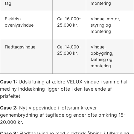
tag
montering
Elektrisk
Ca. 16.000-
Vindue, motor,
ovenlysvindue
25.000 kr.
styring og
montering
Fladtagsvindue
Ca. 14.000-
Vindue,
25.000 kr.
opbygning,
tætning og
montering
Case 1:
Udskiftning af ældre VELUX-vindue i samme hul
med ny inddækning ligger ofte i den lave ende af
prisfeltet.
Case 2:
Nyt vippevindue i loftsrum kræver
gennembrydning af tagflade og ender ofte omkring 15-
20.000 kr.
Case 3:
Fladtagsvindue med elektrisk åbning i tilbygning