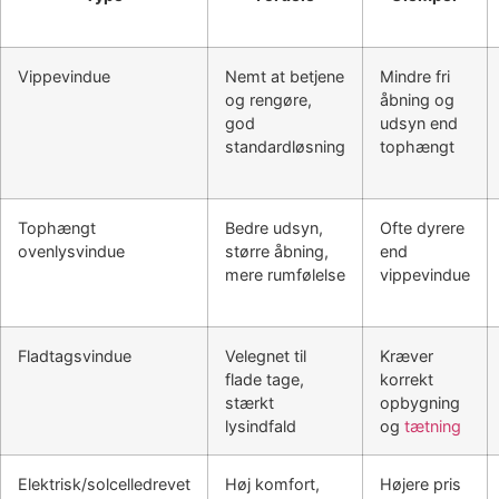
Vippevindue
Nemt at betjene
Mindre fri
og rengøre,
åbning og
god
udsyn end
standardløsning
tophængt
Tophængt
Bedre udsyn,
Ofte dyrere
ovenlysvindue
større åbning,
end
mere rumfølelse
vippevindue
Fladtagsvindue
Velegnet til
Kræver
flade tage,
korrekt
stærkt
opbygning
lysindfald
og
tætning
Elektrisk/solcelledrevet
Høj komfort,
Højere pris