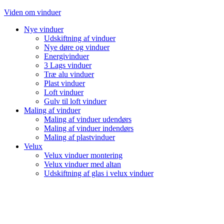
Videre
Viden om vinduer
til
Nye vinduer
indhold
Udskiftning af vinduer
Nye døre og vinduer
Energivinduer
3 Lags vinduer
Træ alu vinduer
Plast vinduer
Loft vinduer
Gulv til loft vinduer
Maling af vinduer
Maling af vinduer udendørs
Maling af vinduer indendørs
Maling af plastvinduer
Velux
Velux vinduer montering
Velux vinduer med altan
Udskiftning af glas i velux vinduer