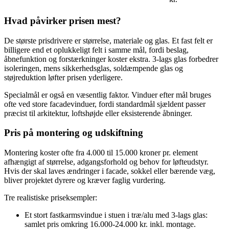
Hvad påvirker prisen mest?
De største prisdrivere er størrelse, materiale og glas. Et fast felt er
billigere end et oplukkeligt felt i samme mål, fordi beslag,
åbnefunktion og forstærkninger koster ekstra. 3-lags glas forbedrer
isoleringen, mens sikkerhedsglas, soldæmpende glas og
støjreduktion løfter prisen yderligere.
Specialmål er også en væsentlig faktor. Vinduer efter mål bruges
ofte ved store facadevinduer, fordi standardmål sjældent passer
præcist til arkitektur, loftshøjde eller eksisterende åbninger.
Pris på montering og udskiftning
Montering koster ofte fra 4.000 til 15.000 kroner pr. element
afhængigt af størrelse, adgangsforhold og behov for løfteudstyr.
Hvis der skal laves ændringer i facade, sokkel eller bærende væg,
bliver projektet dyrere og kræver faglig vurdering.
Tre realistiske priseksempler:
Et stort fastkarmsvindue i stuen i træ/alu med 3-lags glas:
samlet pris omkring 16.000-24.000 kr. inkl. montage.