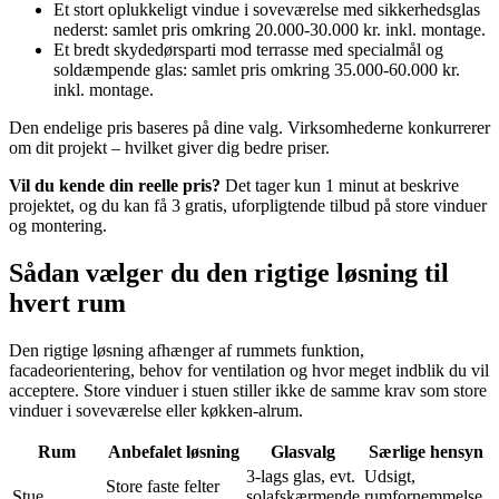
Et stort oplukkeligt vindue i soveværelse med sikkerhedsglas
nederst: samlet pris omkring 20.000-30.000 kr. inkl. montage.
Et bredt skydedørsparti mod terrasse med specialmål og
soldæmpende glas: samlet pris omkring 35.000-60.000 kr.
inkl. montage.
Den endelige pris baseres på dine valg. Virksomhederne konkurrerer
om dit projekt – hvilket giver dig bedre priser.
Vil du kende din reelle pris?
Det tager kun 1 minut at beskrive
projektet, og du kan få 3 gratis, uforpligtende tilbud på store vinduer
og montering.
Sådan vælger du den rigtige løsning til
hvert rum
Den rigtige løsning afhænger af rummets funktion,
facadeorientering, behov for ventilation og hvor meget indblik du vil
acceptere. Store vinduer i stuen stiller ikke de samme krav som store
vinduer i soveværelse eller køkken-alrum.
Rum
Anbefalet løsning
Glasvalg
Særlige hensyn
3-lags glas, evt.
Udsigt,
Store faste felter
Stue
solafskærmende
rumfornemmelse,