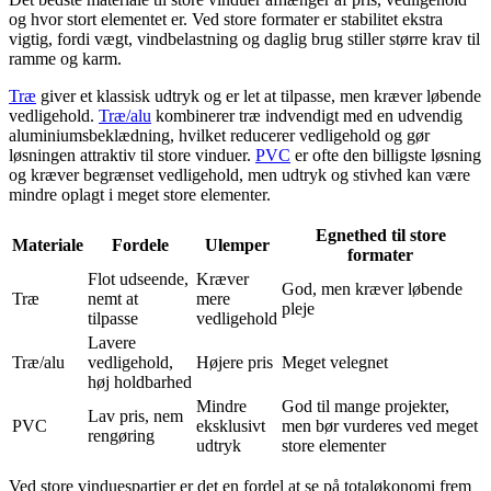
og hvor stort elementet er. Ved store formater er stabilitet ekstra
vigtig, fordi vægt, vindbelastning og daglig brug stiller større krav til
ramme og karm.
Træ
giver et klassisk udtryk og er let at tilpasse, men kræver løbende
vedligehold.
Træ/alu
kombinerer træ indvendigt med en udvendig
aluminiumsbeklædning, hvilket reducerer vedligehold og gør
løsningen attraktiv til store vinduer.
PVC
er ofte den billigste løsning
og kræver begrænset vedligehold, men udtryk og stivhed kan være
mindre oplagt i meget store elementer.
Egnethed til store
Materiale
Fordele
Ulemper
formater
Flot udseende,
Kræver
God, men kræver løbende
Træ
nemt at
mere
pleje
tilpasse
vedligehold
Lavere
Træ/alu
vedligehold,
Højere pris
Meget velegnet
høj holdbarhed
Mindre
God til mange projekter,
Lav pris, nem
PVC
eksklusivt
men bør vurderes ved meget
rengøring
udtryk
store elementer
Ved store vinduespartier er det en fordel at se på totaløkonomi frem