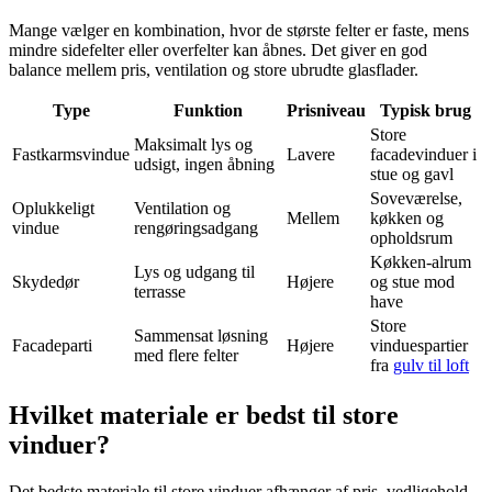
Mange vælger en kombination, hvor de største felter er faste, mens
mindre sidefelter eller overfelter kan åbnes. Det giver en god
balance mellem pris, ventilation og store ubrudte glasflader.
Type
Funktion
Prisniveau
Typisk brug
Store
Maksimalt lys og
Fastkarmsvindue
Lavere
facadevinduer i
udsigt, ingen åbning
stue og gavl
Soveværelse,
Oplukkeligt
Ventilation og
Mellem
køkken og
vindue
rengøringsadgang
opholdsrum
Køkken-alrum
Lys og udgang til
Skydedør
Højere
og stue mod
terrasse
have
Store
Sammensat løsning
Facadeparti
Højere
vinduespartier
med flere felter
fra
gulv til loft
Hvilket materiale er bedst til store
vinduer?
Det bedste materiale til store vinduer afhænger af pris, vedligehold