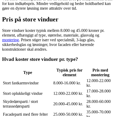
for kun indkøbspris. Mindre vedligehold og bedre holdbarhed kan
gøre en dyrere løsning mere attraktiv over tid.
Pris på store vinduer
Store vinduer koster typisk mellem 8.000 og 45.000 kroner pr.
element, afhængigt af type, størrelse, materiale, glasvalg og
montering
. Prisen stiger især ved specialmål, 3-lags glas,
sikkerhedsglas og løsninger, hvor facaden eller bærende
konstruktioner skal ændres.
Hvad koster store vinduer pr. type?
Typisk pris for
Pris med
Type
element
montering
12.000-22.000
Stort fastkarmsvindue
8.000-16.000 kr.
kr.
17.000-28.000
Stort oplukkeligt vindue
12.000-22.000 kr.
kr.
Skydedørsparti / stort
28.000-60.000
20.000-45.000 kr.
terrassedørsparti
kr.
35.000-70.000
Facadeparti med flere felter
25.000-50.000 kr.
kr.