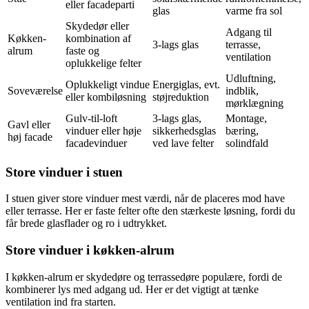
eller facadeparti
glas
varme fra sol
Skydedør eller
Adgang til
Køkken-
kombination af
3-lags glas
terrasse,
alrum
faste og
ventilation
oplukkelige felter
Udluftning,
Oplukkeligt vindue
Energiglas, evt.
Soveværelse
indblik,
eller kombiløsning
støjreduktion
mørklægning
Gulv-til-loft
3-lags glas,
Montage,
Gavl eller
vinduer eller høje
sikkerhedsglas
bæring,
høj facade
facadevinduer
ved lave felter
solindfald
Store vinduer i stuen
I stuen giver store vinduer mest værdi, når de placeres mod have
eller terrasse. Her er faste felter ofte den stærkeste løsning, fordi du
får brede glasflader og ro i udtrykket.
Store vinduer i køkken-alrum
I køkken-alrum er skydedøre og terrassedøre populære, fordi de
kombinerer lys med adgang ud. Her er det vigtigt at tænke
ventilation ind fra starten.