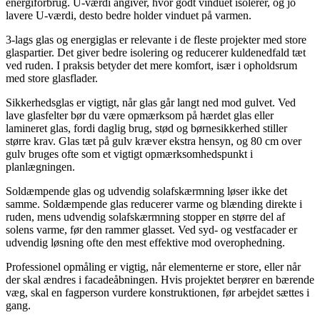
energiforbrug. U-værdi angiver, hvor godt vinduet isolerer, og jo
lavere U-værdi, desto bedre holder vinduet på varmen.
3-lags glas og energiglas er relevante i de fleste projekter med store
glaspartier. Det giver bedre isolering og reducerer kuldenedfald tæt
ved ruden. I praksis betyder det mere komfort, især i opholdsrum
med store glasflader.
Sikkerhedsglas er vigtigt, når glas går langt ned mod gulvet. Ved
lave glasfelter bør du være opmærksom på hærdet glas eller
lamineret glas, fordi daglig brug, stød og børnesikkerhed stiller
større krav. Glas tæt på gulv kræver ekstra hensyn, og 80 cm over
gulv bruges ofte som et vigtigt opmærksomhedspunkt i
planlægningen.
Soldæmpende glas og udvendig solafskærmning løser ikke det
samme. Soldæmpende glas reducerer varme og blænding direkte i
ruden, mens udvendig solafskærmning stopper en større del af
solens varme, før den rammer glasset. Ved syd- og vestfacader er
udvendig løsning ofte den mest effektive mod overophedning.
Professionel opmåling er vigtig, når elementerne er store, eller når
der skal ændres i facadeåbningen. Hvis projektet berører en bærende
væg, skal en fagperson vurdere konstruktionen, før arbejdet sættes i
gang.