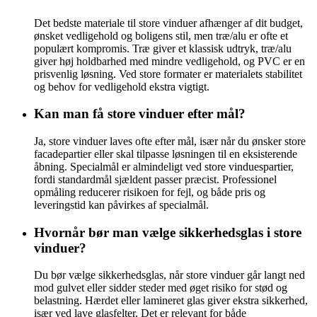
Det bedste materiale til store vinduer afhænger af dit budget,
ønsket vedligehold og boligens stil, men træ/alu er ofte et
populært kompromis. Træ giver et klassisk udtryk, træ/alu
giver høj holdbarhed med mindre vedligehold, og PVC er en
prisvenlig løsning. Ved store formater er materialets stabilitet
og behov for vedligehold ekstra vigtigt.
Kan man få store vinduer efter mål?
Ja, store vinduer laves ofte efter mål, især når du ønsker store
facadepartier eller skal tilpasse løsningen til en eksisterende
åbning. Specialmål er almindeligt ved store vinduespartier,
fordi standardmål sjældent passer præcist. Professionel
opmåling reducerer risikoen for fejl, og både pris og
leveringstid kan påvirkes af specialmål.
Hvornår bør man vælge sikkerhedsglas i store
vinduer?
Du bør vælge sikkerhedsglas, når store vinduer går langt ned
mod gulvet eller sidder steder med øget risiko for stød og
belastning. Hærdet eller lamineret glas giver ekstra sikkerhed,
især ved lave glasfelter. Det er relevant for både