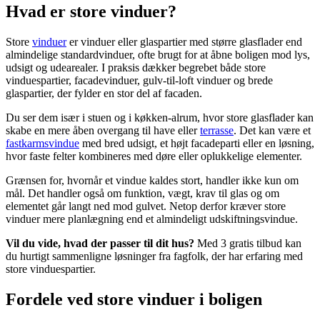
Hvad er store vinduer?
Store
vinduer
er vinduer eller glaspartier med større glasflader end
almindelige standardvinduer, ofte brugt for at åbne boligen mod lys,
udsigt og udearealer. I praksis dækker begrebet både store
vinduespartier, facadevinduer, gulv-til-loft vinduer og brede
glaspartier, der fylder en stor del af facaden.
Du ser dem især i stuen og i køkken-alrum, hvor store glasflader kan
skabe en mere åben overgang til have eller
terrasse
. Det kan være et
fastkarmsvindue
med bred udsigt, et højt facadeparti eller en løsning,
hvor faste felter kombineres med døre eller oplukkelige elementer.
Grænsen for, hvornår et vindue kaldes stort, handler ikke kun om
mål. Det handler også om funktion, vægt, krav til glas og om
elementet går langt ned mod gulvet. Netop derfor kræver store
vinduer mere planlægning end et almindeligt udskiftningsvindue.
Vil du vide, hvad der passer til dit hus?
Med 3 gratis tilbud kan
du hurtigt sammenligne løsninger fra fagfolk, der har erfaring med
store vinduespartier.
Fordele ved store vinduer i boligen