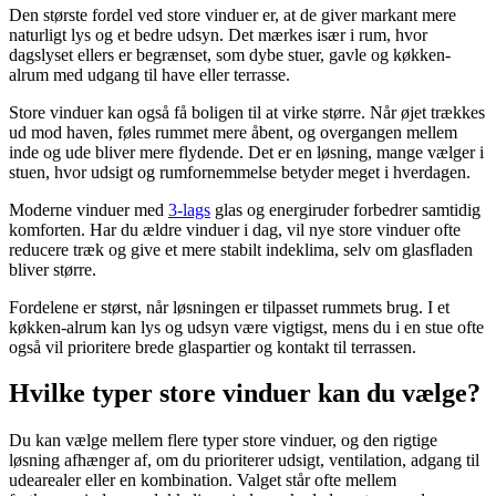
Den største fordel ved store vinduer er, at de giver markant mere
naturligt lys og et bedre udsyn. Det mærkes især i rum, hvor
dagslyset ellers er begrænset, som dybe stuer, gavle og køkken-
alrum med udgang til have eller terrasse.
Store vinduer kan også få boligen til at virke større. Når øjet trækkes
ud mod haven, føles rummet mere åbent, og overgangen mellem
inde og ude bliver mere flydende. Det er en løsning, mange vælger i
stuen, hvor udsigt og rumfornemmelse betyder meget i hverdagen.
Moderne vinduer med
3-lags
glas og energiruder forbedrer samtidig
komforten. Har du ældre vinduer i dag, vil nye store vinduer ofte
reducere træk og give et mere stabilt indeklima, selv om glasfladen
bliver større.
Fordelene er størst, når løsningen er tilpasset rummets brug. I et
køkken-alrum kan lys og udsyn være vigtigst, mens du i en stue ofte
også vil prioritere brede glaspartier og kontakt til terrassen.
Hvilke typer store vinduer kan du vælge?
Du kan vælge mellem flere typer store vinduer, og den rigtige
løsning afhænger af, om du prioriterer udsigt, ventilation, adgang til
udearealer eller en kombination. Valget står ofte mellem