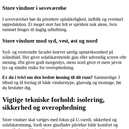
Store vinduer i soveværelse
I soveværelset bør du prioritere oplukkelighed, indblik og eventuel
støjreduktion. Et meget stort fast felt er sjældent nok alene, hvis
rummet bruges til daglig udluftning.
Store vinduer mod syd, vest, øst og nord
Syd- og vestvendte facader kræver særlig opmærksomhed på
solindfald. Her giver solafskærmende glas eller udvendig screen ofte
mening. Øst giver godt morgenlys, mens nord giver et mere jævnt
lys og mindre risiko for overophedning.
Er du i tvivl om den bedste løsning til dit rum?
Sammenlign 3
tilbud og få forslag til både vinduestype, glasvalg og montage, før
du beslutter dig.
Vigtige tekniske forhold: isolering,
sikkerhed og overophedning
Store vinduer skal vælges med fokus på U-værdi, sikkerhed og
solafskærmning, fordi store glasflader påvirker både komfort og