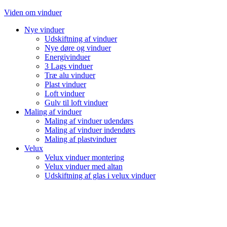
Videre
Viden om vinduer
til
Nye vinduer
indhold
Udskiftning af vinduer
Nye døre og vinduer
Energivinduer
3 Lags vinduer
Træ alu vinduer
Plast vinduer
Loft vinduer
Gulv til loft vinduer
Maling af vinduer
Maling af vinduer udendørs
Maling af vinduer indendørs
Maling af plastvinduer
Velux
Velux vinduer montering
Velux vinduer med altan
Udskiftning af glas i velux vinduer