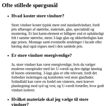
Ofte stillede spørgsmål
Hvad koster store vinduer?
Store vinduer koster typisk mere end standardvinduer, fordi
pris afhænger af størrelse, materiale, glas, specialmål og
montering. Et fast karm-element er billigere end et oplukkeligt
felt i samme størrelse, mens 3-lags glas og sikkerhedsglas kan
øge prisen. Montage samt eventuelle ændringer i facade eller
bæring skal også regnes med i den samlede pris.
Er store vinduer energivenlige?
Ja, store vinduer kan være energivenlige, hvis du vælger
moderne energiruder med lav U-værdi og den rigtige løsning
til husets orientering. 3-lags glas er ofte relevant, fordi det
forbedrer isoleringen og komforten ved store glasflader.
Solindfald kan være en fordel om vinteren, men kræver
planlægning mod syd og vest, og U-værdi fortæller, hvor godt
vinduet isolerer.
Hvilket materiale skal jeg vælge til store
vinduer?