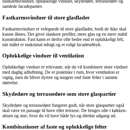
fastkarmsvinduer, oplukkelige vinduer, skydedøre, terrassedøre og
samlede facadepartier.
Fastkarmsvinduer til store glasflader
Fastkarmsvinduer er velegnede til store glasflader, fordi de ikke skal
kunne åbnes. Det giver slankere profiler, mere glas og en mere stabil
konstruktion. Fast karm er derfor ofte bedre end et oplukkeligt felt,
når målet er maksimal udsigt og et roligt facadeudtryk.
Oplukkelige vinduer til ventilation
Oplukkelige vinduer er relevante, når du vil kombinere store vinduer
med daglig udluftning. De er praktiske i rum, hvor ventilation er
vigtig, men de bliver dyrere og tungere end faste felter i samme
størrelse.
Skydedøre og terrassedøre som store glaspartier
Skydedøre og terrassedøre fungerer godt, når store glaspartier også
skal være en passage til have eller terrasse. De bruges ofte i køkken-
alrum og stue, hvor du vil have både lys og direkte adgang ud.
Kombinationer af faste og oplukkelige felter