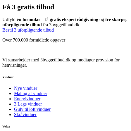
Få 3 gratis tilbud
Udfyld
én formular
– få
gratis ekspertrådgivning
og
tre skarpe,
uforpligtende tilbud
fra 3byggetilbud.dk.
Bestil 3 uforpligtende tilbud
Over 700.000 formidlede opgaver
Vi samarbejder med 3byggetilbud.dk og modtager provision for
henvisninger.
Vinduer
Nye vinduer
Maling af vinduer
Energivinduer
3 Lags vinduer
Gulv til loft vinduer
Skråvinduer
Velux