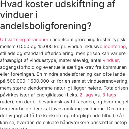
Hvad koster udskiftning af
vinduer i
andelsboligforening?
Udskiftning af vinduer
i andelsboligforening koster typisk
mellem 6.000 og 15.000 kr. pr. vindue inklusive
montering
,
stillads og standard efterisolering, men prisen kan variere
afhængigt af vinduestype, materialevalg, antal
vinduer
,
adgangsforhold og eventuelle særlige krav fra kommunen
eller foreningen. En mindre andelsforening kan ofte lande
på 500.000–1.500.000 kr. for en samlet vinduesrenovering,
mens større ejendomme naturligt ligger højere. Totalprisen
påvirkes især af energiklasse (f.eks.
2-lags
vs.
3-lags
ruder), om der er bevaringskrav til facaden, og hvor meget
tømrerarbejde der skal laves omkring vinduerne. Derfor er
det vigtigt at få tre konkrete og uforpligtende tilbud, så I
kan se, hvordan de enkelte håndværkere prissætter netop