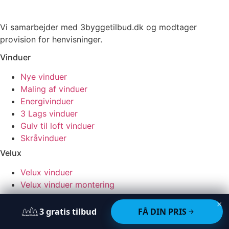
Vi samarbejder med 3byggetilbud.dk og modtager
provision for henvisninger.
Vinduer
Nye vinduer
Maling af vinduer
Energivinduer
3 Lags vinduer
Gulv til loft vinduer
Skråvinduer
Velux
Velux vinduer
Velux vinduer montering
Velux vinduer med altan
×
Udskiftning af glas i velux vinduer
3
gratis
tilbud
FÅ DIN PRIS
Ovenlysvinduer på fladt tag