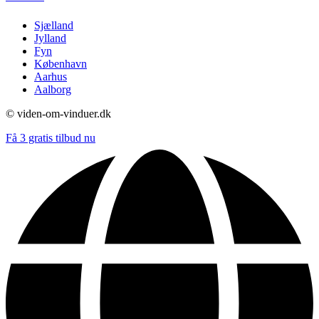
Sjælland
Jylland
Fyn
København
Aarhus
Aalborg
© viden-om-vinduer.dk
Få 3 gratis tilbud nu