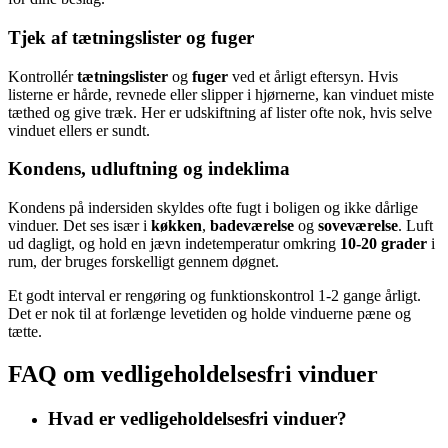
Tjek af tætningslister og fuger
Kontrollér
tætningslister
og
fuger
ved et årligt eftersyn. Hvis
listerne er hårde, revnede eller slipper i hjørnerne, kan vinduet miste
tæthed og give træk. Her er udskiftning af lister ofte nok, hvis selve
vinduet ellers er sundt.
Kondens, udluftning og indeklima
Kondens på indersiden skyldes ofte fugt i boligen og ikke dårlige
vinduer. Det ses især i
køkken
,
badeværelse
og
soveværelse
. Luft
ud dagligt, og hold en jævn indetemperatur omkring
10-20 grader
i
rum, der bruges forskelligt gennem døgnet.
Et godt interval er rengøring og funktionskontrol 1-2 gange årligt.
Det er nok til at forlænge levetiden og holde vinduerne pæne og
tætte.
FAQ om vedligeholdelsesfri vinduer
Hvad er vedligeholdelsesfri vinduer?