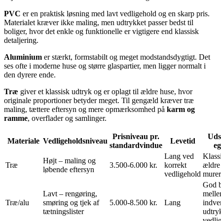
PVC
er en praktisk løsning med lavt vedligehold og en skarp pris.
Materialet kræver ikke maling, men udtrykket passer bedst til
boliger, hvor det enkle og funktionelle er vigtigere end klassisk
detaljering.
Aluminium
er stærkt, formstabilt og meget modstandsdygtigt. Det
ses ofte i moderne huse og større glaspartier, men ligger normalt i
den dyrere ende.
Træ
giver et klassisk udtryk og er oplagt til ældre huse, hvor
originale proportioner betyder meget. Til gengæld kræver træ
maling, tættere eftersyn og mere opmærksomhed på
karm og
ramme
, overflader og samlinger.
Prisniveau pr.
Uds
Materiale
Vedligeholdsniveau
Levetid
standardvindue
e
Lang ved
Klassi
Højt – maling og
Træ
3.500-6.000 kr.
korrekt
ældre
løbende eftersyn
vedligehold
murer
God b
Lavt – rengøring,
melle
Træ/alu
smøring og tjek af
5.000-8.500 kr.
Lang
indve
tætningslister
udtry
vedli