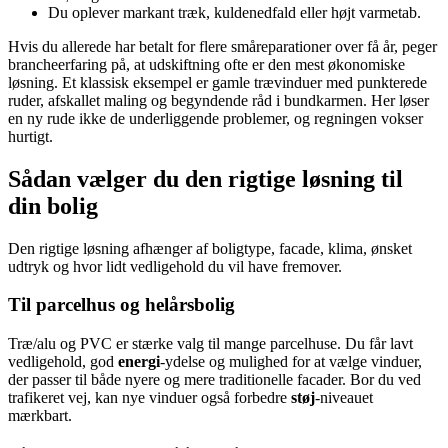
Du oplever markant træk, kuldenedfald eller højt varmetab.
Hvis du allerede har betalt for flere småreparationer over få år, peger
brancheerfaring på, at udskiftning ofte er den mest økonomiske
løsning. Et klassisk eksempel er gamle trævinduer med punkterede
ruder, afskallet maling og begyndende råd i bundkarmen. Her løser
en ny rude ikke de underliggende problemer, og regningen vokser
hurtigt.
Sådan vælger du den rigtige løsning til
din bolig
Den rigtige løsning afhænger af boligtype, facade, klima, ønsket
udtryk og hvor lidt vedligehold du vil have fremover.
Til parcelhus og helårsbolig
Træ/alu og PVC er stærke valg til mange parcelhuse. Du får lavt
vedligehold, god
energi
-ydelse og mulighed for at vælge vinduer,
der passer til både nyere og mere traditionelle facader. Bor du ved
trafikeret vej, kan nye vinduer også forbedre
støj
-niveauet
mærkbart.