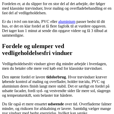
Fordelen er, at du slipper for en stor del af det arbejde, der følger
med klassiske trævinduer, hvor maling og overfladebehandling er en
fast del af vedligeholdelsen.
Er du i tvivl om træ/alu, PVC eller
aluminium
passer bedst til dit
hus, er det en klar fordel at få flere fagfolk til at vurdere opgaven.
Det tager kun 1 minut at sende din opgave videre og få 3 tilbud at
sammenligne.
Fordele og ulemper ved
vedligeholdelsesfri vinduer
Vedligeholdelsesfri vinduer giver dig mindre arbejde i hverdagen,
men du betaler ofte mere ved køb end for klassiske trævinduer.
Den største fordel er lavere
tidsforbrug
. Hvor trævinduer kræver
løbende kontrol af maling og overflader, holder træ/alu, PVC og
aluminium deres finish langt mere stabil. Det er særligt en fordel på
udsatte facader, fordi syd- og vestvendte sider får mere sol, slagregn
og temperaturskift, som belaster træ hårdere.
Du får også et mere ensartet
udseende
over tid. Overfladerne falmer
mindre, og risikoen for afskalning er lavere. Samtidig vælger mange
nye vinduer med bedre energiglas, hvilket kan sænke