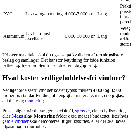
Prakt
prisst
PVC
Lavt – ingen maling
4.000-7.000 kr.
Lang
til m
parce
Velegn
Lavt – robust
mode
Aluminium
6.000-10.000 kr.
Lang
overflade
arkite
store 
Ud over materialet skal du også se på kvaliteten af
tætningslister
,
beslag og samlinger. Det har stor betydning for både funktion,
tæthed og hvor problemfrit vinduet er i daglig brug.
Hvad koster vedligeholdelsesfri vinduer?
Vedligeholdelsesfri vinduer koster typisk mellem 4.000 og 8.500
kroner pr. standardvindue, afhængigt af materiale, mål, energiglas,
antal fag og
montering
.
Prisen stiger, når du vælger specialmål,
sprosser
, ekstra lydisolering
eller
3-lags
glas
.
Montering
fylder også meget i budgettet, især hvis
gamle vinduer
skal demonteres, fuger udskiftes, eller der skal laves
tilpasninger i murhullet.