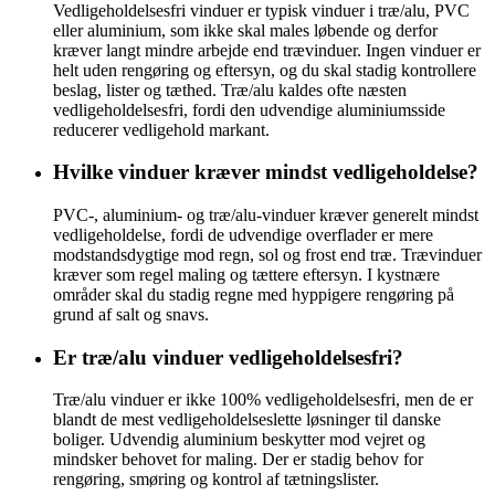
Vedligeholdelsesfri vinduer er typisk vinduer i træ/alu, PVC
eller aluminium, som ikke skal males løbende og derfor
kræver langt mindre arbejde end trævinduer. Ingen vinduer er
helt uden rengøring og eftersyn, og du skal stadig kontrollere
beslag, lister og tæthed. Træ/alu kaldes ofte næsten
vedligeholdelsesfri, fordi den udvendige aluminiumsside
reducerer vedligehold markant.
Hvilke vinduer kræver mindst vedligeholdelse?
PVC-, aluminium- og træ/alu-vinduer kræver generelt mindst
vedligeholdelse, fordi de udvendige overflader er mere
modstandsdygtige mod regn, sol og frost end træ. Trævinduer
kræver som regel maling og tættere eftersyn. I kystnære
områder skal du stadig regne med hyppigere rengøring på
grund af salt og snavs.
Er træ/alu vinduer vedligeholdelsesfri?
Træ/alu vinduer er ikke 100% vedligeholdelsesfri, men de er
blandt de mest vedligeholdelseslette løsninger til danske
boliger. Udvendig aluminium beskytter mod vejret og
mindsker behovet for maling. Der er stadig behov for
rengøring, smøring og kontrol af tætningslister.