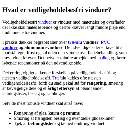
Hvad er vedligeholdelsesfri vinduer?
Vedligeholdelsesfri
vinduer
er vinduer med materialer og overflader,
der ikke skal males løbende og derfor kræver langt mindre pleje end
traditionelle trævinduer.
I praksis dækker begrebet især over
træ/alu
vinduer
,
PVC
vinduer
og
aluminiumsvinduer
. De udvendige sider er lavet til at
modstå regn, frost og sol uden den samme overfladebehandling, som
trævinduer kræver. Det betyder mindre arbejde med
maling
og færre
løbende reparationer på den udvendige side.
Det er dog vigtigt at kende forskellen på vedligeholdelsesfri og
næsten vedligeholdelsesfri.
Træ
/alu kaldes ofte næsten
vedligeholdelsesfri, fordi du stadig skal stå for
rengøring
, smøring
af bevægelige dele og et
årligt eftersyn
af blandt andet
tætningslister, beslag og samlinger.
Selv de mest robuste vinduer skal altså have:
Rengøring af glas,
karm og ramme
Smøring af hængsler, beslag og eventuelle glideskinner
Tjek af
tætningslister
og tæthed omkring vinduet