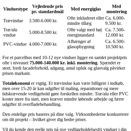
Vejledende pris
Med
Vinduestype
Med energiglas
pr. standardmål
montering
Ofte inkluderet eller
Ca. 6.000-
Trævindue
3.500-6.000 kr.
mindre tillæg
9.500 kr.
Træ/alu
Ofte valgt med høj
Ca. 7.500-
5.000-8.500 kr.
vindue
energistandard
12.000 kr.
Afhænger af
Ca. 6.500-
PVC-vindue
4.000-7.000 kr.
glasopbygning
10.500 kr.
For et parcelhus med 10-12 nye vinduer ligger en samlet projektpris
ofte i niveauet
75.000-140.000 kr. inkl. montering
. Spændet er
stort, fordi facadeforhold, adgang, antal opluk og glasvalg påvirker
prisen markant.
Totaløkonomi
er vigtig. Et trævindue kan være billigere i indkøb,
men over 15-20 år kan udgifter til maling, reparationer og mere
tidskrævende vedligehold gøre forskellen mindre. Træ/alu eller PVC
koster mere fra start, men kræver mindre løbende arbejde og færre
udgifter til overfladebehandling.
Den endelige pris baseres på dine valg. Virksomhederne konkurrerer
om dit projekt – hvilket giver dig bedre priser.
Vil du kende den reelle pris på nye vedligeholdelsesfri vinduer i din