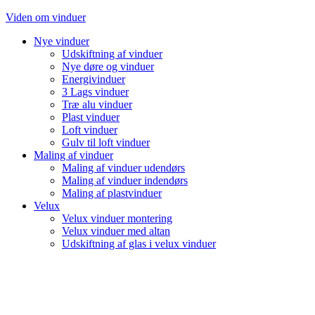
Videre
Viden om vinduer
til
Nye vinduer
indhold
Udskiftning af vinduer
Nye døre og vinduer
Energivinduer
3 Lags vinduer
Træ alu vinduer
Plast vinduer
Loft vinduer
Gulv til loft vinduer
Maling af vinduer
Maling af vinduer udendørs
Maling af vinduer indendørs
Maling af plastvinduer
Velux
Velux vinduer montering
Velux vinduer med altan
Udskiftning af glas i velux vinduer