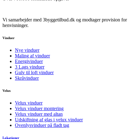
Vi samarbejder med 3byggetilbud.dk og modtager provision for
henvisninger.
Vinduer
Nye vinduer
Maling af vinduer
Energivinduer
3 Lags vinduer
Gulv til loft vinduer
Skråvinduer
Velux
Velux vinduer
Velux vinduer montering
Velux vinduer med altan
Udskiftning af glas i velux vinduer
Ovenlysvinduer på fladt tag
Lokationer