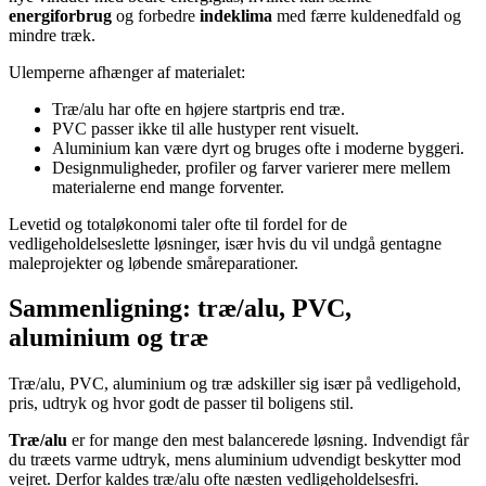
energiforbrug
og forbedre
indeklima
med færre kuldenedfald og
mindre træk.
Ulemperne afhænger af materialet:
Træ/alu har ofte en højere startpris end træ.
PVC passer ikke til alle hustyper rent visuelt.
Aluminium kan være dyrt og bruges ofte i moderne byggeri.
Designmuligheder, profiler og farver varierer mere mellem
materialerne end mange forventer.
Levetid og totaløkonomi taler ofte til fordel for de
vedligeholdelseslette løsninger, især hvis du vil undgå gentagne
maleprojekter og løbende småreparationer.
Sammenligning: træ/alu, PVC,
aluminium og træ
Træ/alu, PVC, aluminium og træ adskiller sig især på vedligehold,
pris, udtryk og hvor godt de passer til boligens stil.
Træ/alu
er for mange den mest balancerede løsning. Indvendigt får
du træets varme udtryk, mens aluminium udvendigt beskytter mod
vejret. Derfor kaldes træ/alu ofte næsten vedligeholdelsesfri.