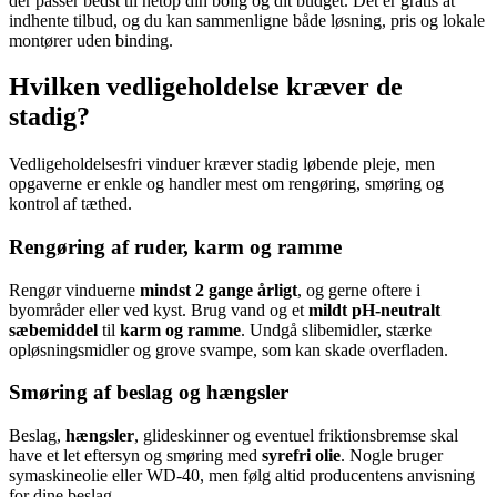
der passer bedst til netop din bolig og dit budget. Det er gratis at
indhente tilbud, og du kan sammenligne både løsning, pris og lokale
montører uden binding.
Hvilken vedligeholdelse kræver de
stadig?
Vedligeholdelsesfri vinduer kræver stadig løbende pleje, men
opgaverne er enkle og handler mest om rengøring, smøring og
kontrol af tæthed.
Rengøring af ruder, karm og ramme
Rengør vinduerne
mindst 2 gange årligt
, og gerne oftere i
byområder eller ved kyst. Brug vand og et
mildt pH-neutralt
sæbemiddel
til
karm og ramme
. Undgå slibemidler, stærke
opløsningsmidler og grove svampe, som kan skade overfladen.
Smøring af beslag og hængsler
Beslag,
hængsler
, glideskinner og eventuel friktionsbremse skal
have et let eftersyn og smøring med
syrefri olie
. Nogle bruger
symaskineolie eller WD-40, men følg altid producentens anvisning
for dine beslag.