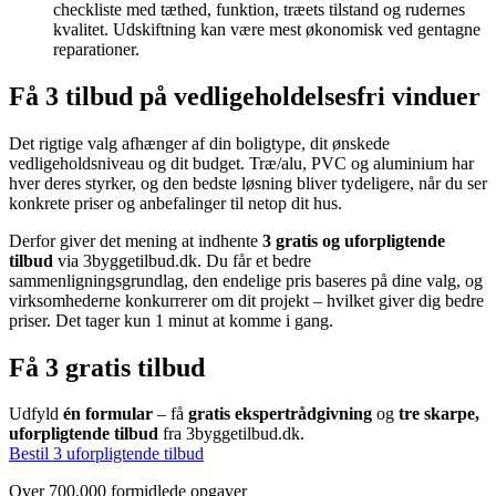
checkliste med tæthed, funktion, træets tilstand og rudernes
kvalitet. Udskiftning kan være mest økonomisk ved gentagne
reparationer.
Få 3 tilbud på vedligeholdelsesfri vinduer
Det rigtige valg afhænger af din boligtype, dit ønskede
vedligeholdsniveau og dit budget. Træ/alu, PVC og aluminium har
hver deres styrker, og den bedste løsning bliver tydeligere, når du ser
konkrete priser og anbefalinger til netop dit hus.
Derfor giver det mening at indhente
3 gratis og uforpligtende
tilbud
via 3byggetilbud.dk. Du får et bedre
sammenligningsgrundlag, den endelige pris baseres på dine valg, og
virksomhederne konkurrerer om dit projekt – hvilket giver dig bedre
priser. Det tager kun 1 minut at komme i gang.
Få 3 gratis tilbud
Udfyld
én formular
– få
gratis ekspertrådgivning
og
tre skarpe,
uforpligtende tilbud
fra 3byggetilbud.dk.
Bestil 3 uforpligtende tilbud
Over 700.000 formidlede opgaver