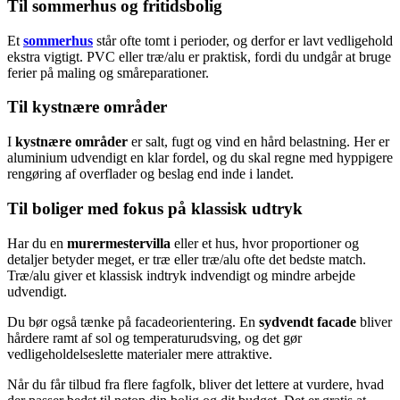
Til sommerhus og fritidsbolig
Et
sommerhus
står ofte tomt i perioder, og derfor er lavt vedligehold
ekstra vigtigt. PVC eller træ/alu er praktisk, fordi du undgår at bruge
ferier på maling og småreparationer.
Til kystnære områder
I
kystnære områder
er salt, fugt og vind en hård belastning. Her er
aluminium udvendigt en klar fordel, og du skal regne med hyppigere
rengøring af overflader og beslag end inde i landet.
Til boliger med fokus på klassisk udtryk
Har du en
murermestervilla
eller et hus, hvor proportioner og
detaljer betyder meget, er træ eller træ/alu ofte det bedste match.
Træ/alu giver et klassisk indtryk indvendigt og mindre arbejde
udvendigt.
Du bør også tænke på facadeorientering. En
sydvendt facade
bliver
hårdere ramt af sol og temperaturudsving, og det gør
vedligeholdelseslette materialer mere attraktive.
Når du får tilbud fra flere fagfolk, bliver det lettere at vurdere, hvad