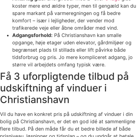
koster mere end ældre typer, men til gengæld kan du
spare markant på varmeregningen og få bedre
komfort – især i lejligheder, der vender mod
trafikerede veje eller åbne områder med vind.
Adgangsforhold:
På Christianshavn kan smalle
opgange, høje etager uden elevator, gårdmiljøer og
begrænset plads til stillads eller lift påvirke både
tidsforbrug og pris. Jo mere kompliceret adgang, jo
større vil arbejdets omfang typisk være.
Få 3 uforpligtende tilbud på
udskiftning af vinduer i
Christianshavn
Vil du have en konkret pris på udskiftning af vinduer i din
bolig på Christianshavn, er det en god idé at sammenligne
flere tilbud. På den måde får du et bedre billede af både
prisniveau, løsninger og tidsplan – og du undgår at betale