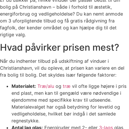
bolig på Christianshavn – både i forhold til æstetik,
energiforbrug og vedligeholdelse? Du kan nemt anmode
om 3 uforpligtende tilbud og få gratis rådgivning fra
fagfolk, der kender området og kan hjælpe dig til det
rigtige valg.
Hvad påvirker prisen mest?
Når du indhenter tilbud på udskiftning af vinduer i
Christianshavn, vil du opleve, at prisen kan variere en del
fra bolig til bolig. Det skyldes især følgende faktorer:
Materialet:
Træ/alu
og
træ
vil ofte ligge højere i pris
end plast, men kan til gengæld være nødvendige i
ejendomme med specifikke krav til udseende.
Materialevalget har også betydning for levetid og
vedligeholdelse, hvilket bør indgå i det samlede
regnestykke.
Antal lag glas:
Energiruder med 2- eller
3-lags
glas