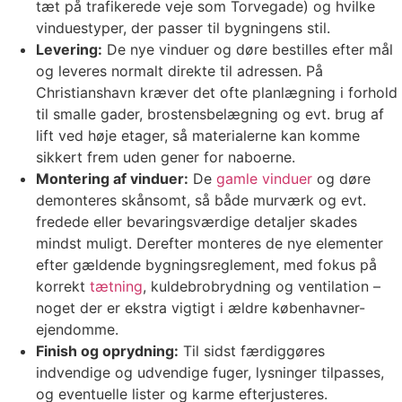
tæt på trafikerede veje som Torvegade) og hvilke
vinduestyper, der passer til bygningens stil.
Levering:
De nye vinduer og døre bestilles efter mål
og leveres normalt direkte til adressen. På
Christianshavn kræver det ofte planlægning i forhold
til smalle gader, brostensbelægning og evt. brug af
lift ved høje etager, så materialerne kan komme
sikkert frem uden gener for naboerne.
Montering af vinduer:
De
gamle vinduer
og døre
demonteres skånsomt, så både murværk og evt.
fredede eller bevaringsværdige detaljer skades
mindst muligt. Derefter monteres de nye elementer
efter gældende bygningsreglement, med fokus på
korrekt
tætning
, kuldebrobrydning og ventilation –
noget der er ekstra vigtigt i ældre københavner-
ejendomme.
Finish og oprydning:
Til sidst færdiggøres
indvendige og udvendige fuger, lysninger tilpasses,
og eventuelle lister og karme efterjusteres.