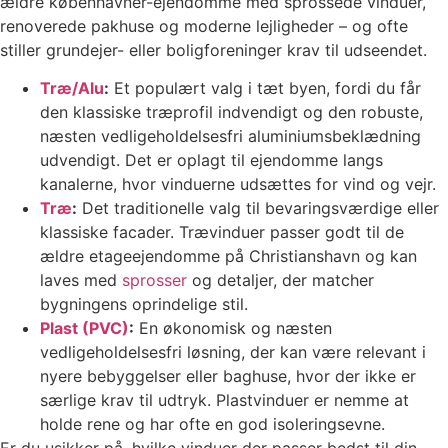
ældre københavner-ejendomme med sprossede vinduer,
renoverede pakhuse og moderne lejligheder – og ofte
stiller grundejer- eller boligforeninger krav til udseendet.
Træ/Alu
:
Et populært valg i tæt byen, fordi du får
den klassiske træprofil indvendigt og den robuste,
næsten vedligeholdelsesfri aluminiumsbeklædning
udvendigt. Det er oplagt til ejendomme langs
kanalerne, hvor vinduerne udsættes for vind og vejr.
Træ
:
Det traditionelle valg til bevaringsværdige eller
klassiske facader. Trævinduer passer godt til de
ældre etageejendomme på Christianshavn og kan
laves med
sprosser
og detaljer, der matcher
bygningens oprindelige stil.
Plast (PVC)
:
En økonomisk og næsten
vedligeholdelsesfri løsning, der kan være relevant i
nyere bebyggelser eller baghuse, hvor der ikke er
særlige krav til udtryk. Plastvinduer er nemme at
holde rene og har ofte en god isoleringsevne.
Er du usikker på, hvilke vinduer der passer bedst til din