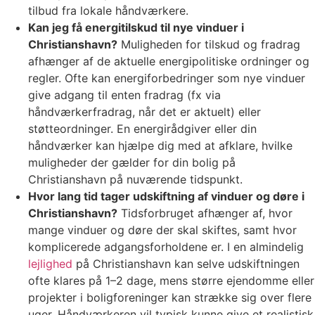
tilbud fra lokale håndværkere.
Kan jeg få energitilskud til nye vinduer i
Christianshavn?
Muligheden for tilskud og fradrag
afhænger af de aktuelle energipolitiske ordninger og
regler. Ofte kan energiforbedringer som nye vinduer
give adgang til enten fradrag (fx via
håndværkerfradrag, når det er aktuelt) eller
støtteordninger. En energirådgiver eller din
håndværker kan hjælpe dig med at afklare, hvilke
muligheder der gælder for din bolig på
Christianshavn på nuværende tidspunkt.
Hvor lang tid tager udskiftning af vinduer og døre i
Christianshavn?
Tidsforbruget afhænger af, hvor
mange vinduer og døre der skal skiftes, samt hvor
komplicerede adgangsforholdene er. I en almindelig
lejlighed
på Christianshavn kan selve udskiftningen
ofte klares på 1–2 dage, mens større ejendomme eller
projekter i boligforeninger kan strække sig over flere
uger. Håndværkeren vil typisk kunne give et realistisk