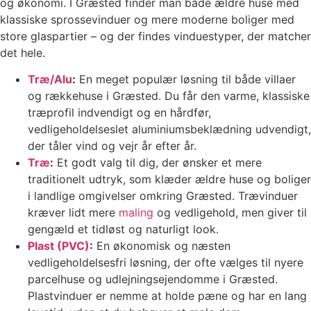
og økonomi. I Græsted finder man både ældre huse med
klassiske sprossevinduer og mere moderne boliger med
store glaspartier – og der findes vinduestyper, der matcher
det hele.
Træ/Alu
:
En meget populær løsning til både villaer
og rækkehuse i Græsted. Du får den varme, klassiske
træprofil indvendigt og en hårdfør,
vedligeholdelseslet aluminiumsbeklædning udvendigt,
der tåler vind og vejr år efter år.
Træ
:
Et godt valg til dig, der ønsker et mere
traditionelt udtryk, som klæder ældre huse og boliger
i landlige omgivelser omkring Græsted. Trævinduer
kræver lidt mere
maling
og vedligehold, men giver til
gengæld et tidløst og naturligt look.
Plast (PVC)
:
En økonomisk og næsten
vedligeholdelsesfri løsning, der ofte vælges til nyere
parcelhuse og udlejningsejendomme i Græsted.
Plastvinduer er nemme at holde pæne og har en lang