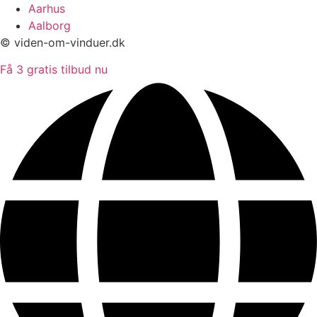
Aarhus
Aalborg
© viden-om-vinduer.dk
Få 3 gratis tilbud nu