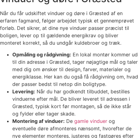
Når du får udskiftet vinduer og døre i Græsted af en
erfaren fagmand, følger arbejdet typisk et gennemprøvet
forløb. Det sikrer, at dine nye vinduer passer præcist til
boligen, lever op til gældende energikrav og bliver
monteret korrekt, så du undgår kuldebroer og træk.
Opmåling og rådgivning:
En lokal montør kommer ud
til din adresse i Græsted, tager nøjagtige mål og taler
med dig om ønsker til design, farver, materialer og
energiklasse. Her kan du også få rådgivning om, hvad
der passer bedst til netop din boligtype.
Levering:
Når du har godkendt tilbuddet, bestilles
vinduerne efter mål. De bliver leveret til adressen i
Græsted, typisk kort før montagen, så de ikke står
og fylder eller tager skade.
Montering af vinduer:
De
gamle vinduer
og
eventuelle døre afmonteres nænsomt, hvorefter de
nye elementer monteres, justeres og fastgøres efter