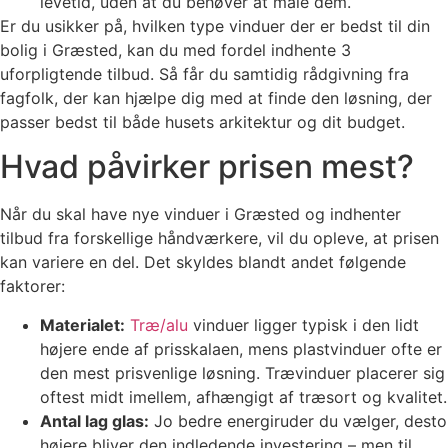
levetid, uden at du behøver at male dem.
Er du usikker på, hvilken type vinduer der er bedst til din
bolig i Græsted, kan du med fordel indhente 3
uforpligtende tilbud. Så får du samtidig rådgivning fra
fagfolk, der kan hjælpe dig med at finde den løsning, der
passer bedst til både husets arkitektur og dit budget.
Hvad påvirker prisen mest?
Når du skal have nye vinduer i Græsted og indhenter
tilbud fra forskellige håndværkere, vil du opleve, at prisen
kan variere en del. Det skyldes blandt andet følgende
faktorer:
Materialet:
Træ/alu
vinduer ligger typisk i den lidt
højere ende af prisskalaen, mens plastvinduer ofte er
den mest prisvenlige løsning. Trævinduer placerer sig
oftest midt imellem, afhængigt af træsort og kvalitet.
Antal lag glas:
Jo bedre energiruder du vælger, desto
højere bliver den indledende investering – men til