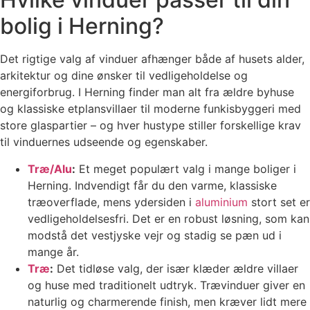
bolig i Herning?
Det rigtige valg af vinduer afhænger både af husets alder,
arkitektur og dine ønsker til vedligeholdelse og
energiforbrug. I Herning finder man alt fra ældre byhuse
og klassiske etplansvillaer til moderne funkisbyggeri med
store glaspartier – og hver hustype stiller forskellige krav
til vinduernes udseende og egenskaber.
Træ/Alu
:
Et meget populært valg i mange boliger i
Herning. Indvendigt får du den varme, klassiske
træoverflade, mens ydersiden i
aluminium
stort set er
vedligeholdelsesfri. Det er en robust løsning, som kan
modstå det vestjyske vejr og stadig se pæn ud i
mange år.
Træ
:
Det tidløse valg, der især klæder ældre villaer
og huse med traditionelt udtryk. Trævinduer giver en
naturlig og charmerende finish, men kræver lidt mere