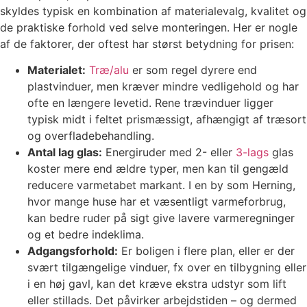
skyldes typisk en kombination af materialevalg, kvalitet og
de praktiske forhold ved selve monteringen. Her er nogle
af de faktorer, der oftest har størst betydning for prisen:
Materialet:
Træ/alu
er som regel dyrere end
plastvinduer, men kræver mindre vedligehold og har
ofte en længere levetid. Rene trævinduer ligger
typisk midt i feltet prismæssigt, afhængigt af træsort
og overfladebehandling.
Antal lag glas:
Energiruder med 2- eller
3-lags
glas
koster mere end ældre typer, men kan til gengæld
reducere varmetabet markant. I en by som Herning,
hvor mange huse har et væsentligt varmeforbrug,
kan bedre ruder på sigt give lavere varmeregninger
og et bedre indeklima.
Adgangsforhold:
Er boligen i flere plan, eller er der
svært tilgængelige vinduer, fx over en tilbygning eller
i en høj gavl, kan det kræve ekstra udstyr som lift
eller stillads. Det påvirker arbejdstiden – og dermed