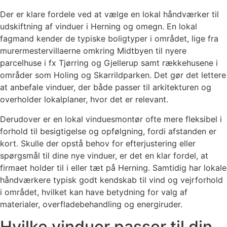
Der er klare fordele ved at vælge en lokal håndværker til
udskiftning af vinduer i Herning og omegn. En lokal
fagmand kender de typiske boligtyper i området, lige fra
murermestervillaerne omkring Midtbyen til nyere
parcelhuse i fx Tjørring og Gjellerup samt rækkehusene i
områder som Holing og Skarrildparken. Det gør det lettere
at anbefale vinduer, der både passer til arkitekturen og
overholder lokalplaner, hvor det er relevant.
Derudover er en lokal vinduesmontør ofte mere fleksibel i
forhold til besigtigelse og opfølgning, fordi afstanden er
kort. Skulle der opstå behov for efterjustering eller
spørgsmål til dine nye vinduer, er det en klar fordel, at
firmaet holder til i eller tæt på Herning. Samtidig har lokale
håndværkere typisk godt kendskab til vind og vejrforhold
i området, hvilket kan have betydning for valg af
materialer, overfladebehandling og energiruder.
Hvilke vinduer passer til din