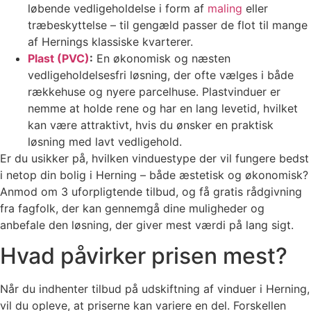
løbende vedligeholdelse i form af
maling
eller
træbeskyttelse – til gengæld passer de flot til mange
af Hernings klassiske kvarterer.
Plast (PVC)
:
En økonomisk og næsten
vedligeholdelsesfri løsning, der ofte vælges i både
rækkehuse og nyere parcelhuse. Plastvinduer er
nemme at holde rene og har en lang levetid, hvilket
kan være attraktivt, hvis du ønsker en praktisk
løsning med lavt vedligehold.
Er du usikker på, hvilken vinduestype der vil fungere bedst
i netop din bolig i Herning – både æstetisk og økonomisk?
Anmod om 3 uforpligtende tilbud, og få gratis rådgivning
fra fagfolk, der kan gennemgå dine muligheder og
anbefale den løsning, der giver mest værdi på lang sigt.
Hvad påvirker prisen mest?
Når du indhenter tilbud på udskiftning af vinduer i Herning,
vil du opleve, at priserne kan variere en del. Forskellen