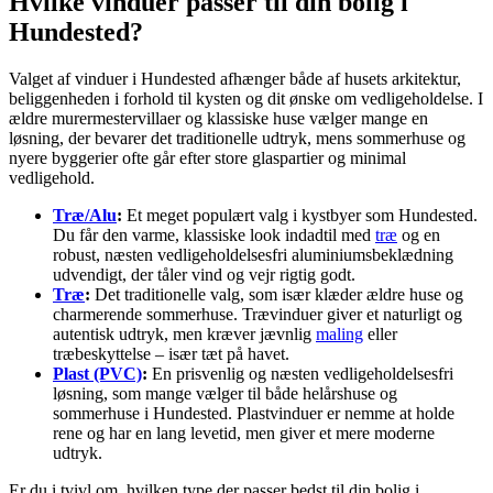
Hvilke vinduer passer til din bolig i
Hundested?
Valget af vinduer i Hundested afhænger både af husets arkitektur,
beliggenheden i forhold til kysten og dit ønske om vedligeholdelse. I
ældre murermestervillaer og klassiske huse vælger mange en
løsning, der bevarer det traditionelle udtryk, mens sommerhuse og
nyere byggerier ofte går efter store glaspartier og minimal
vedligehold.
Træ/Alu
:
Et meget populært valg i kystbyer som Hundested.
Du får den varme, klassiske look indadtil med
træ
og en
robust, næsten vedligeholdelsesfri aluminiumsbeklædning
udvendigt, der tåler vind og vejr rigtig godt.
Træ
:
Det traditionelle valg, som især klæder ældre huse og
charmerende sommerhuse. Trævinduer giver et naturligt og
autentisk udtryk, men kræver jævnlig
maling
eller
træbeskyttelse – især tæt på havet.
Plast (PVC)
:
En prisvenlig og næsten vedligeholdelsesfri
løsning, som mange vælger til både helårshuse og
sommerhuse i Hundested. Plastvinduer er nemme at holde
rene og har en lang levetid, men giver et mere moderne
udtryk.
Er du i tvivl om, hvilken type der passer bedst til din bolig i