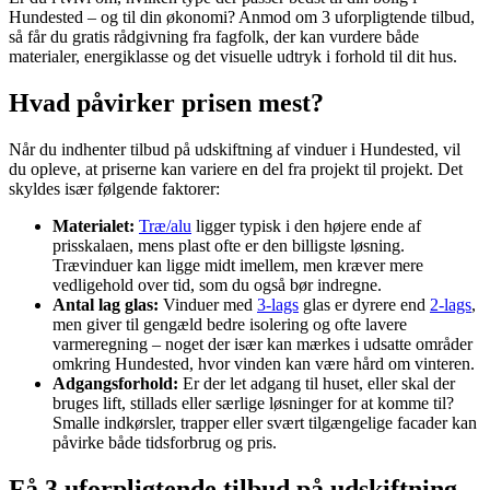
Hundested – og til din økonomi? Anmod om 3 uforpligtende tilbud,
så får du gratis rådgivning fra fagfolk, der kan vurdere både
materialer, energiklasse og det visuelle udtryk i forhold til dit hus.
Hvad påvirker prisen mest?
Når du indhenter tilbud på udskiftning af vinduer i Hundested, vil
du opleve, at priserne kan variere en del fra projekt til projekt. Det
skyldes især følgende faktorer:
Materialet:
Træ/alu
ligger typisk i den højere ende af
prisskalaen, mens plast ofte er den billigste løsning.
Trævinduer kan ligge midt imellem, men kræver mere
vedligehold over tid, som du også bør indregne.
Antal lag glas:
Vinduer med
3-lags
glas er dyrere end
2-lags
,
men giver til gengæld bedre isolering og ofte lavere
varmeregning – noget der især kan mærkes i udsatte områder
omkring Hundested, hvor vinden kan være hård om vinteren.
Adgangsforhold:
Er der let adgang til huset, eller skal der
bruges lift, stillads eller særlige løsninger for at komme til?
Smalle indkørsler, trapper eller svært tilgængelige facader kan
påvirke både tidsforbrug og pris.
Få 3 uforpligtende tilbud på udskiftning