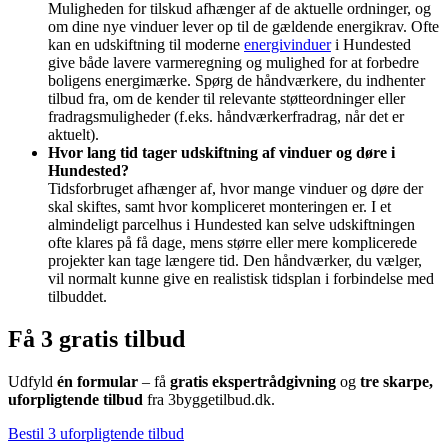
Muligheden for tilskud afhænger af de aktuelle ordninger, og
om dine nye vinduer lever op til de gældende energikrav. Ofte
kan en udskiftning til moderne
energivinduer
i Hundested
give både lavere varmeregning og mulighed for at forbedre
boligens energimærke. Spørg de håndværkere, du indhenter
tilbud fra, om de kender til relevante støtteordninger eller
fradragsmuligheder (f.eks. håndværkerfradrag, når det er
aktuelt).
Hvor lang tid tager udskiftning af vinduer og døre i
Hundested?
Tidsforbruget afhænger af, hvor mange vinduer og døre der
skal skiftes, samt hvor kompliceret monteringen er. I et
almindeligt parcelhus i Hundested kan selve udskiftningen
ofte klares på få dage, mens større eller mere komplicerede
projekter kan tage længere tid. Den håndværker, du vælger,
vil normalt kunne give en realistisk tidsplan i forbindelse med
tilbuddet.
Få 3 gratis tilbud
Udfyld
én formular
– få
gratis ekspertrådgivning
og
tre skarpe,
uforpligtende tilbud
fra 3byggetilbud.dk.
Bestil 3 uforpligtende tilbud