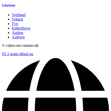
Lokationer
Sjælland
Jylland
Fyn
København
Aarhus
Aalborg
© viden-om-vinduer.dk
Få 3 gratis tilbud nu