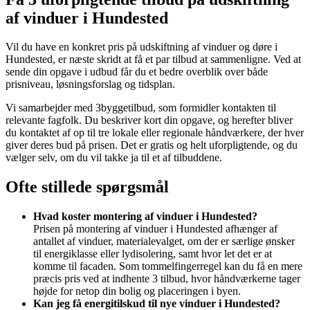
af vinduer i Hundested
Vil du have en konkret pris på udskiftning af vinduer og døre i
Hundested, er næste skridt at få et par tilbud at sammenligne. Ved at
sende din opgave i udbud får du et bedre overblik over både
prisniveau, løsningsforslag og tidsplan.
Vi samarbejder med 3byggetilbud, som formidler kontakten til
relevante fagfolk. Du beskriver kort din opgave, og herefter bliver
du kontaktet af op til tre lokale eller regionale håndværkere, der hver
giver deres bud på prisen. Det er gratis og helt uforpligtende, og du
vælger selv, om du vil takke ja til et af tilbuddene.
Ofte stillede spørgsmål
Hvad koster montering af vinduer i Hundested?
Prisen på montering af vinduer i Hundested afhænger af
antallet af vinduer, materialevalget, om der er særlige ønsker
til energiklasse eller lydisolering, samt hvor let det er at
komme til facaden. Som tommelfingerregel kan du få en mere
præcis pris ved at indhente 3 tilbud, hvor håndværkerne tager
højde for netop din bolig og placeringen i byen.
Kan jeg få energitilskud til nye vinduer i Hundested?