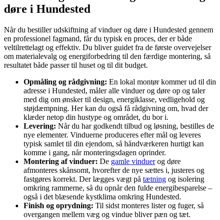
døre i Hundested
Når du bestiller udskiftning af vinduer og døre i Hundested gennem
en professionel fagmand, får du typisk en proces, der er både
veltilrettelagt og effektiv. Du bliver guidet fra de første overvejelser
om materialevalg og energiforbedring til den færdige montering, så
resultatet både passer til huset og til dit budget.
Opmåling og rådgivning:
En lokal montør kommer ud til din
adresse i Hundested, måler alle vinduer og døre op og taler
med dig om ønsker til design, energiklasse, vedligehold og
støjdæmpning. Her kan du også få rådgivning om, hvad der
klæder netop din hustype og området, du bor i.
Levering:
Når du har godkendt tilbud og løsning, bestilles de
nye elementer. Vinduerne produceres efter mål og leveres
typisk samlet til din ejendom, så håndværkeren hurtigt kan
komme i gang, når monteringsdagen oprinder.
Montering af vinduer:
De
gamle vinduer
og døre
afmonteres skånsomt, hvorefter de nye sættes i, justeres og
fastgøres korrekt. Der lægges vægt på
tætning
og isolering
omkring rammerne, så du opnår den fulde energibesparelse –
også i det blæsende kystklima omkring Hundested.
Finish og oprydning:
Til sidst monteres lister og fuger, så
overgangen mellem væg og vindue bliver pæn og tæt.