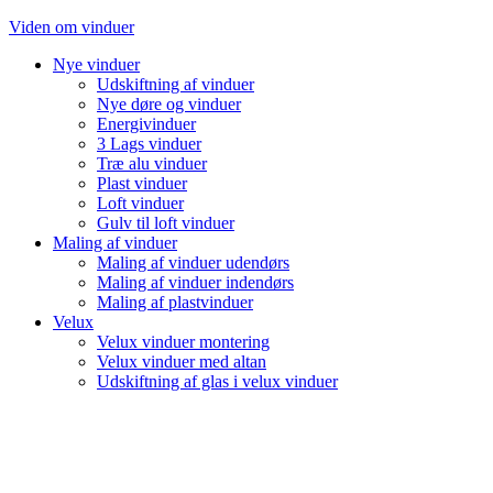
Videre
Viden om vinduer
til
Nye vinduer
indhold
Udskiftning af vinduer
Nye døre og vinduer
Energivinduer
3 Lags vinduer
Træ alu vinduer
Plast vinduer
Loft vinduer
Gulv til loft vinduer
Maling af vinduer
Maling af vinduer udendørs
Maling af vinduer indendørs
Maling af plastvinduer
Velux
Velux vinduer montering
Velux vinduer med altan
Udskiftning af glas i velux vinduer