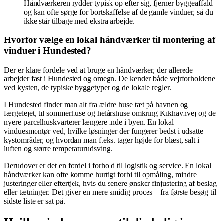
Håndværkeren rydder typisk op efter sig, fjerner byggeaffald
og kan ofte sørge for bortskaffelse af de gamle vinduer, så du
ikke står tilbage med ekstra arbejde.
Hvorfor vælge en lokal håndværker til montering af
vinduer i Hundested?
Der er klare fordele ved at bruge en håndværker, der allerede
arbejder fast i Hundested og omegn. De kender både vejrforholdene
ved kysten, de typiske byggetyper og de lokale regler.
I Hundested finder man alt fra ældre huse tæt på havnen og
færgelejet, til sommerhuse og helårshuse omkring Kikhavnvej og de
nyere parcelhuskvarterer længere inde i byen. En lokal
vinduesmontør ved, hvilke løsninger der fungerer bedst i udsatte
kystområder, og hvordan man f.eks. tager højde for blæst, salt i
luften og større temperaturudsving.
Derudover er det en fordel i forhold til logistik og service. En lokal
håndværker kan ofte komme hurtigt forbi til opmåling, mindre
justeringer eller eftertjek, hvis du senere ønsker finjustering af beslag
eller tætninger. Det giver en mere smidig proces – fra første besøg til
sidste liste er sat på.