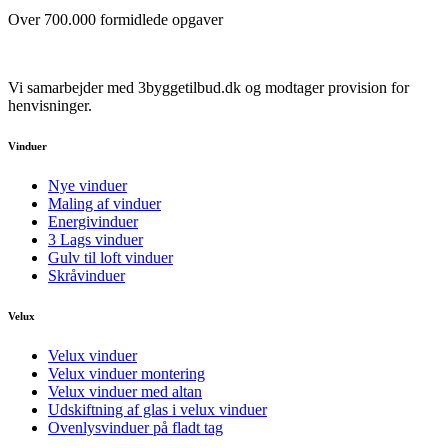
Over 700.000 formidlede opgaver
Vi samarbejder med 3byggetilbud.dk og modtager provision for
henvisninger.
Vinduer
Nye vinduer
Maling af vinduer
Energivinduer
3 Lags vinduer
Gulv til loft vinduer
Skråvinduer
Velux
Velux vinduer
Velux vinduer montering
Velux vinduer med altan
Udskiftning af glas i velux vinduer
Ovenlysvinduer på fladt tag