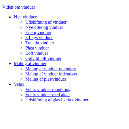
Videre
Viden om vinduer
til
Nye vinduer
indhold
Udskiftning af vinduer
Nye døre og vinduer
Energivinduer
3 Lags vinduer
Træ alu vinduer
Plast vinduer
Loft vinduer
Gulv til loft vinduer
Maling af vinduer
Maling af vinduer udendørs
Maling af vinduer indendørs
Maling af plastvinduer
Velux
Velux vinduer montering
Velux vinduer med altan
Udskiftning af glas i velux vinduer