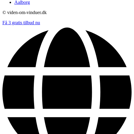
Aalborg
© viden-om-vinduer.dk
Få 3 gratis tilbud nu