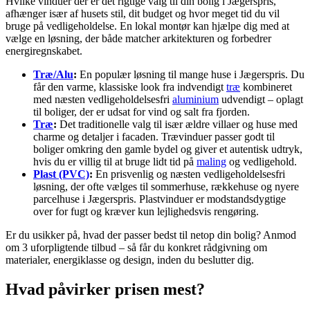
Hvilke vinduer der er det rigtige valg til din bolig i Jægerspris,
afhænger især af husets stil, dit budget og hvor meget tid du vil
bruge på vedligeholdelse. En lokal montør kan hjælpe dig med at
vælge en løsning, der både matcher arkitekturen og forbedrer
energiregnskabet.
Træ/Alu
:
En populær løsning til mange huse i Jægerspris. Du
får den varme, klassiske look fra indvendigt
træ
kombineret
med næsten vedligeholdelsesfri
aluminium
udvendigt – oplagt
til boliger, der er udsat for vind og salt fra fjorden.
Træ
:
Det traditionelle valg til især ældre villaer og huse med
charme og detaljer i facaden. Trævinduer passer godt til
boliger omkring den gamle bydel og giver et autentisk udtryk,
hvis du er villig til at bruge lidt tid på
maling
og vedligehold.
Plast (PVC)
:
En prisvenlig og næsten vedligeholdelsesfri
løsning, der ofte vælges til sommerhuse, rækkehuse og nyere
parcelhuse i Jægerspris. Plastvinduer er modstandsdygtige
over for fugt og kræver kun lejlighedsvis rengøring.
Er du usikker på, hvad der passer bedst til netop din bolig? Anmod
om 3 uforpligtende tilbud – så får du konkret rådgivning om
materialer, energiklasse og design, inden du beslutter dig.
Hvad påvirker prisen mest?