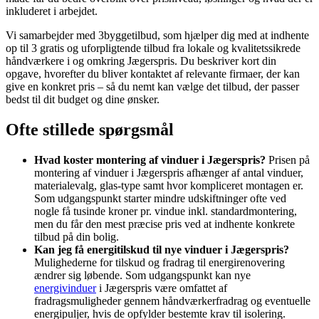
inkluderet i arbejdet.
Vi samarbejder med 3byggetilbud, som hjælper dig med at indhente
op til 3 gratis og uforpligtende tilbud fra lokale og kvalitetssikrede
håndværkere i og omkring Jægerspris. Du beskriver kort din
opgave, hvorefter du bliver kontaktet af relevante firmaer, der kan
give en konkret pris – så du nemt kan vælge det tilbud, der passer
bedst til dit budget og dine ønsker.
Ofte stillede spørgsmål
Hvad koster montering af vinduer i Jægerspris?
Prisen på
montering af vinduer i Jægerspris afhænger af antal vinduer,
materialevalg, glas-type samt hvor kompliceret montagen er.
Som udgangspunkt starter mindre udskiftninger ofte ved
nogle få tusinde kroner pr. vindue inkl. standardmontering,
men du får den mest præcise pris ved at indhente konkrete
tilbud på din bolig.
Kan jeg få energitilskud til nye vinduer i Jægerspris?
Mulighederne for tilskud og fradrag til energirenovering
ændrer sig løbende. Som udgangspunkt kan nye
energivinduer
i Jægerspris være omfattet af
fradragsmuligheder gennem håndværkerfradrag og eventuelle
energipuljer, hvis de opfylder bestemte krav til isolering.