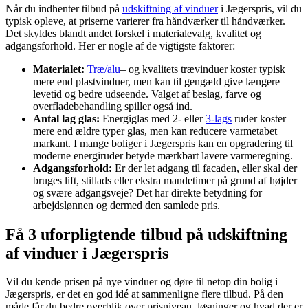
Når du indhenter tilbud på
udskiftning af vinduer
i Jægerspris, vil du
typisk opleve, at priserne varierer fra håndværker til håndværker.
Det skyldes blandt andet forskel i materialevalg, kvalitet og
adgangsforhold. Her er nogle af de vigtigste faktorer:
Materialet:
Træ/alu
– og kvalitets trævinduer koster typisk
mere end plastvinduer, men kan til gengæld give længere
levetid og bedre udseende. Valget af beslag, farve og
overfladebehandling spiller også ind.
Antal lag glas:
Energiglas med 2- eller
3-lags
ruder koster
mere end ældre typer glas, men kan reducere varmetabet
markant. I mange boliger i Jægerspris kan en opgradering til
moderne energiruder betyde mærkbart lavere varmeregning.
Adgangsforhold:
Er der let adgang til facaden, eller skal der
bruges lift, stillads eller ekstra mandetimer på grund af højder
og svære adgangsveje? Det har direkte betydning for
arbejdslønnen og dermed den samlede pris.
Få 3 uforpligtende tilbud på udskiftning
af vinduer i Jægerspris
Vil du kende prisen på nye vinduer og døre til netop din bolig i
Jægerspris, er det en god idé at sammenligne flere tilbud. På den
måde får du bedre overblik over prisniveau, løsninger og hvad der er