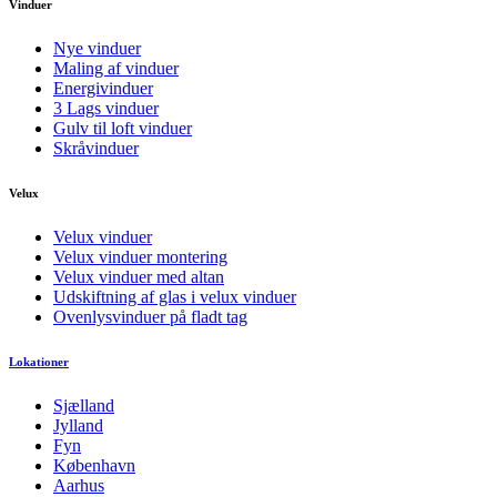
Vinduer
Nye vinduer
Maling af vinduer
Energivinduer
3 Lags vinduer
Gulv til loft vinduer
Skråvinduer
Velux
Velux vinduer
Velux vinduer montering
Velux vinduer med altan
Udskiftning af glas i velux vinduer
Ovenlysvinduer på fladt tag
Lokationer
Sjælland
Jylland
Fyn
København
Aarhus