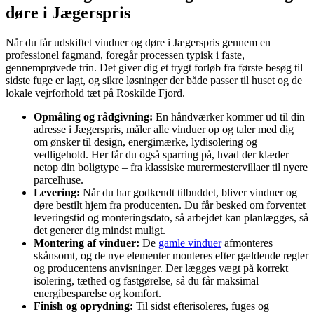
døre i Jægerspris
Når du får udskiftet vinduer og døre i Jægerspris gennem en
professionel fagmand, foregår processen typisk i faste,
gennemprøvede trin. Det giver dig et trygt forløb fra første besøg til
sidste fuge er lagt, og sikre løsninger der både passer til huset og de
lokale vejrforhold tæt på Roskilde Fjord.
Opmåling og rådgivning:
En håndværker kommer ud til din
adresse i Jægerspris, måler alle vinduer op og taler med dig
om ønsker til design, energimærke, lydisolering og
vedligehold. Her får du også sparring på, hvad der klæder
netop din boligtype – fra klassiske murermestervillaer til nyere
parcelhuse.
Levering:
Når du har godkendt tilbuddet, bliver vinduer og
døre bestilt hjem fra producenten. Du får besked om forventet
leveringstid og monteringsdato, så arbejdet kan planlægges, så
det generer dig mindst muligt.
Montering af vinduer:
De
gamle vinduer
afmonteres
skånsomt, og de nye elementer monteres efter gældende regler
og producentens anvisninger. Der lægges vægt på korrekt
isolering, tæthed og fastgørelse, så du får maksimal
energibesparelse og komfort.
Finish og oprydning:
Til sidst efterisoleres, fuges og