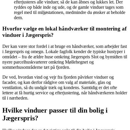
efterjusteres alle vinduer, så de kan åbnes og lukkes let. Der
ryddes op både inde og ude, og de gamle vinduer tages som
regel med til miljøstationen, medmindre du ønsker at beholde
dem.
Hvorfor vælge en lokal håndværker til montering af
vinduer i Jægerspris?
Der kan være stor fordel i at bruge en håndværker, som arbejder fast
i Jægerspris og omegn. Lokale fagfolk kender de typiske hustyper i
området – fra de ældre huse omkring Jægerspris Slot og bymidten til
nyere parcelhuskvarterer omkring Møllehegnet og
sommerhusområderne tæt på fjorden.
De ved, hvordan vind og vejr fra fjorden påvirker vinduer og
facader, og kan derfor rådgive om valg af materiale, glas og
ventilation, så du undgår træk og kondens. Samtidig er det ofte
lettere at få hurtig service og efterjustering, når håndværkeren holder
til i nærheden.
Hvilke vinduer passer til din bolig i
Jægerspris?