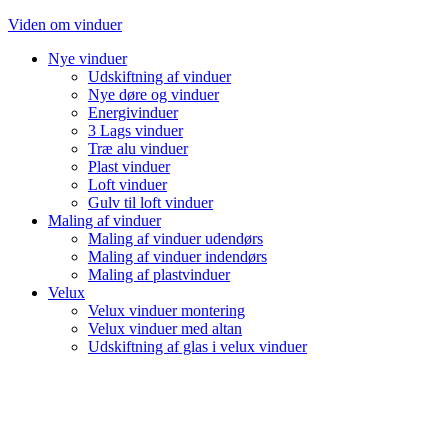
Videre
Viden om vinduer
til
Nye vinduer
indhold
Udskiftning af vinduer
Nye døre og vinduer
Energivinduer
3 Lags vinduer
Træ alu vinduer
Plast vinduer
Loft vinduer
Gulv til loft vinduer
Maling af vinduer
Maling af vinduer udendørs
Maling af vinduer indendørs
Maling af plastvinduer
Velux
Velux vinduer montering
Velux vinduer med altan
Udskiftning af glas i velux vinduer