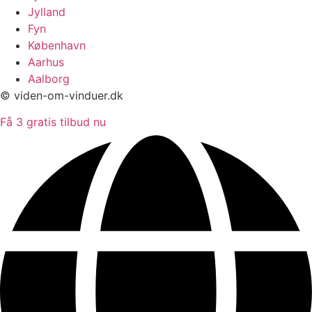
Jylland
Fyn
København
Aarhus
Aalborg
© viden-om-vinduer.dk
Få 3 gratis tilbud nu