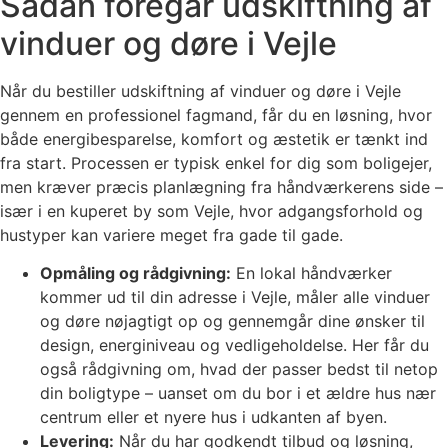
Sådan foregår udskiftning af
vinduer og døre i Vejle
Når du bestiller udskiftning af vinduer og døre i Vejle
gennem en professionel fagmand, får du en løsning, hvor
både energibesparelse, komfort og æstetik er tænkt ind
fra start. Processen er typisk enkel for dig som boligejer,
men kræver præcis planlægning fra håndværkerens side –
især i en kuperet by som Vejle, hvor adgangsforhold og
hustyper kan variere meget fra gade til gade.
Opmåling og rådgivning:
En lokal håndværker
kommer ud til din adresse i Vejle, måler alle vinduer
og døre nøjagtigt op og gennemgår dine ønsker til
design, energiniveau og vedligeholdelse. Her får du
også rådgivning om, hvad der passer bedst til netop
din boligtype – uanset om du bor i et ældre hus nær
centrum eller et nyere hus i udkanten af byen.
Levering:
Når du har godkendt tilbud og løsning,