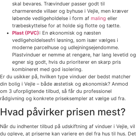
skal bevares. Trævinduer passer godt til
charmerende villaer og byhuse i Vejle, men kræver
løbende vedligeholdelse i form af
maling
eller
træbeskyttelse for at holde sig flotte og tætte.
Plast (PVC)
:
En økonomisk og næsten
vedligeholdelsesfri løsning, som især vælges i
moderne parcelhuse og udlejningsejendomme.
Plastvinduer er nemme at rengøre, har lang levetid og
egner sig godt, hvis du prioriterer en skarp pris
kombineret med god isolering.
Er du usikker på, hvilken type vinduer der bedst matcher
din bolig i Vejle – både æstetisk og økonomisk? Anmod
om 3 uforpligtende tilbud, så får du professionel
rådgivning og konkrete priseksempler at vælge ud fra.
Hvad påvirker prisen mest?
Når du indhenter tilbud på udskiftning af vinduer i Vejle, vil
du opleve, at priserne kan variere en del fra hus til hus. Det