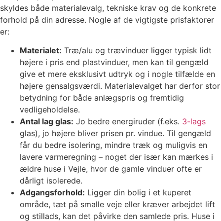
skyldes både materialevalg, tekniske krav og de konkrete
forhold på din adresse. Nogle af de vigtigste prisfaktorer
er:
Materialet:
Træ/alu og trævinduer ligger typisk lidt
højere i pris end plastvinduer, men kan til gengæld
give et mere eksklusivt udtryk og i nogle tilfælde en
højere gensalgsværdi. Materialevalget har derfor stor
betydning for både anlægspris og fremtidig
vedligeholdelse.
Antal lag glas:
Jo bedre energiruder (f.eks.
3-lags
glas), jo højere bliver prisen pr. vindue. Til gengæld
får du bedre isolering, mindre træk og muligvis en
lavere varmeregning – noget der især kan mærkes i
ældre huse i Vejle, hvor de gamle vinduer ofte er
dårligt isolerede.
Adgangsforhold:
Ligger din bolig i et kuperet
område, tæt på smalle veje eller kræver arbejdet lift
og stillads, kan det påvirke den samlede pris. Huse i