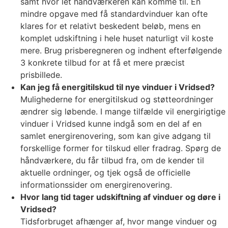
samt hvor let håndværkeren kan komme til. En
mindre opgave med få standardvinduer kan ofte
klares for et relativt beskedent beløb, mens en
komplet udskiftning i hele huset naturligt vil koste
mere. Brug prisberegneren og indhent efterfølgende
3 konkrete tilbud for at få et mere præcist
prisbillede.
Kan jeg få energitilskud til nye vinduer i Vridsed?
Mulighederne for energitilskud og støtteordninger
ændrer sig løbende. I mange tilfælde vil energirigtige
vinduer i Vridsed kunne indgå som en del af en
samlet energirenovering, som kan give adgang til
forskellige former for tilskud eller fradrag. Spørg de
håndværkere, du får tilbud fra, om de kender til
aktuelle ordninger, og tjek også de officielle
informationssider om energirenovering.
Hvor lang tid tager udskiftning af vinduer og døre i
Vridsed?
Tidsforbruget afhænger af, hvor mange vinduer og