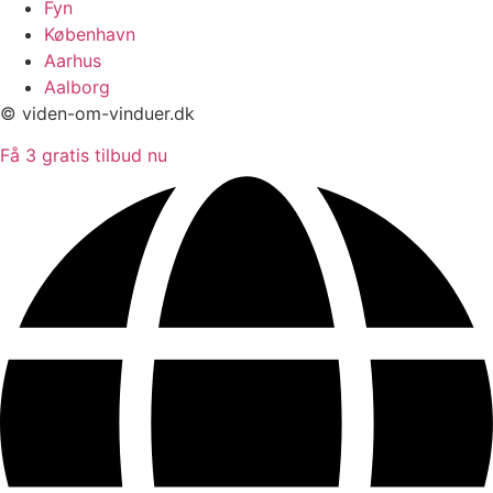
Fyn
København
Aarhus
Aalborg
© viden-om-vinduer.dk
Få 3 gratis tilbud nu