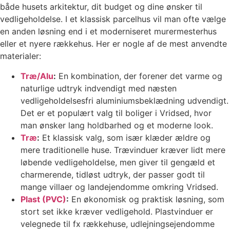
både husets arkitektur, dit budget og dine ønsker til
vedligeholdelse. I et klassisk parcelhus vil man ofte vælge
en anden løsning end i et moderniseret murermesterhus
eller et nyere rækkehus. Her er nogle af de mest anvendte
materialer:
Træ/Alu
:
En kombination, der forener det varme og
naturlige udtryk indvendigt med næsten
vedligeholdelsesfri aluminiumsbeklædning udvendigt.
Det er et populært valg til boliger i Vridsed, hvor
man ønsker lang holdbarhed og et moderne look.
Træ
:
Et klassisk valg, som især klæder ældre og
mere traditionelle huse. Trævinduer kræver lidt mere
løbende vedligeholdelse, men giver til gengæld et
charmerende, tidløst udtryk, der passer godt til
mange villaer og landejendomme omkring Vridsed.
Plast (PVC)
:
En økonomisk og praktisk løsning, som
stort set ikke kræver vedligehold. Plastvinduer er
velegnede til fx rækkehuse, udlejningsejendomme